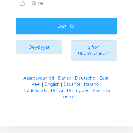
Daxil Ol
Qeydiyyat
Şifrəni
Unutmusunuz?
Azərbaycan dili
|
Dansk
|
Deutsche
|
Eesti
Keel
|
English
|
Español
|
Italiano
|
Nederlands
|
Polski
|
Português
|
Svenska
|
Türkçe