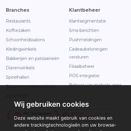
Branches
Klantbeheer
Restaurants
Klantsegmentatie
Koffiezaken
Sms-berichten
Schoonheidssalons
Pushmeldingen
Kledingwinkels
Cadeaubeloningen
versturen
Bakkerijen en patisserieën
Filiaalbeheer
Dierenwinkels
POS-integratie
Speelhallen
Beheer van mobiele apps
Bouwmaterialenwinkels
Apotheken
Wij gebruiken cookies
Deze website maakt gebruik van cookies en
andere trackingtechnologieën om uw browse-