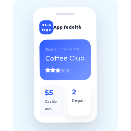
Il tuo
App fedeltà
logo
Tessera timbri digitale
Coffee Club
$5
2
Cashb
Regali
ack