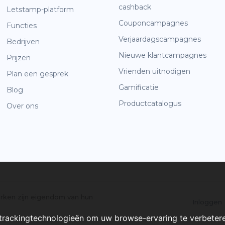
cashback
Letstamp-platform
Couponcampagnes
Functies
Verjaardagscampagnes
Bedrijven
Nieuwe klantcampagnes
Prijzen
Vrienden uitnodigen
Plan een gesprek
Gamificatie
Blog
Productcatalogus
Over ons
rken zijn eigendom van hun
Inloggen
trackingtechnologieën om uw browse-ervaring te verbeter