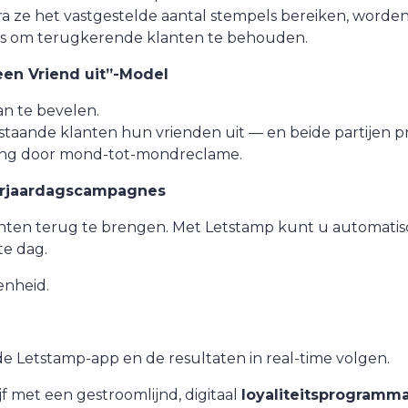
ra ze het vastgestelde aantal stempels bereiken, worde
gnes om terugkerende klanten te behouden.
een Vriend uit”-Model
n te bevelen.
taande klanten hun vrienden uit — en beide partijen p
ing door mond-tot-mondreclame.
Verjaardagscampagnes
anten terug te brengen. Met Letstamp kunt u automati
te dag.
enheid.
e Letstamp-app en de resultaten in real-time volgen.
 met een gestroomlijnd, digitaal
loyaliteitsprogramm