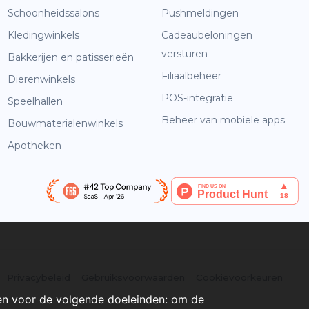
Schoonheidssalons
Pushmeldingen
Kledingwinkels
Cadeaubeloningen
versturen
Bakkerijen en patisserieën
Filiaalbeheer
Dierenwinkels
POS-integratie
Speelhallen
Beheer van mobiele apps
Bouwmaterialenwinkels
Apotheken
Privacybeleid
Gebruiksvoorwaarden
Cookievoorkeuren
en voor de volgende doeleinden:
om de