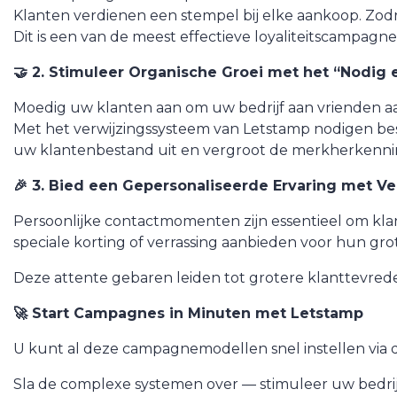
Klanten verdienen een stempel bij elke aankoop. Zod
Dit is een van de meest effectieve loyaliteitscampa
🤝 2. Stimuleer Organische Groei met het “Nodig 
Moedig uw klanten aan om uw bedrijf aan vrienden aa
Met het verwijzingssysteem van Letstamp nodigen bes
uw klantenbestand uit en vergroot de merkherkenn
🎉 3. Bied een Gepersonaliseerde Ervaring met 
Persoonlijke contactmomenten zijn essentieel om kl
speciale korting of verrassing aanbieden voor hun gro
Deze attente gebaren leiden tot grotere klanttevred
🚀 Start Campagnes in Minuten met Letstamp
U kunt al deze campagnemodellen snel instellen via d
Sla de complexe systemen over — stimuleer uw bedrijf