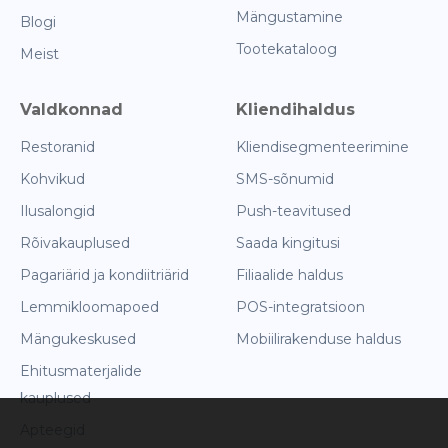
Mängustamine
Blogi
Tootekataloog
Meist
Valdkonnad
Kliendihaldus
Restoranid
Kliendisegmenteerimine
Kohvikud
SMS-sõnumid
Ilusalongid
Push-teavitused
Rõivakauplused
Saada kingitusi
Pagariärid ja kondiitriärid
Filiaalide haldus
Lemmikloomapoed
POS-integratsioon
Mängukeskused
Mobiilirakenduse haldus
Ehitusmaterjalide
kauplused
Apteegid