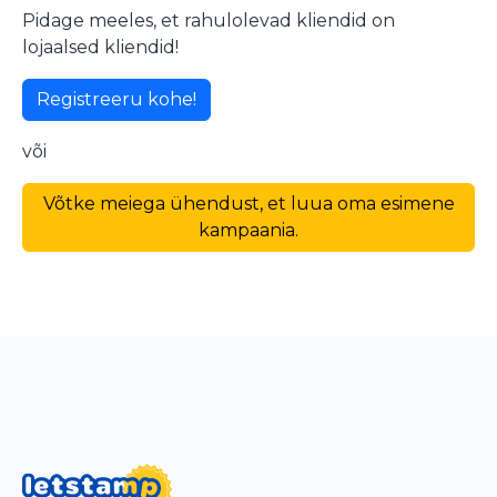
Pidage meeles, et rahulolevad kliendid on
lojaalsed kliendid!
Registreeru kohe!
või
Võtke meiega ühendust, et luua oma esimene
kampaania.