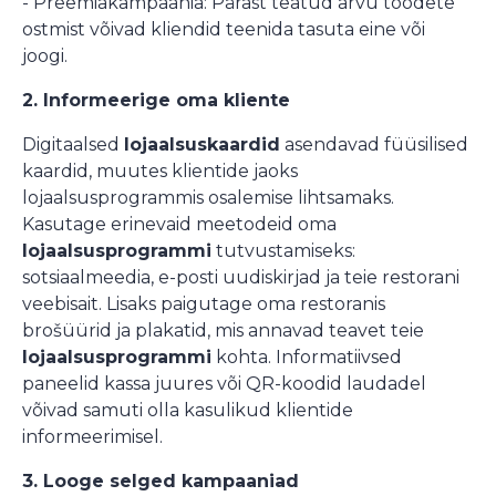
- Preemiakampaania: Pärast teatud arvu toodete
ostmist võivad kliendid teenida tasuta eine või
joogi.
2. Informeerige oma kliente
Digitaalsed
lojaalsuskaardid
asendavad füüsilised
kaardid, muutes klientide jaoks
lojaalsusprogrammis osalemise lihtsamaks.
Kasutage erinevaid meetodeid oma
lojaalsusprogrammi
tutvustamiseks:
sotsiaalmeedia, e-posti uudiskirjad ja teie restorani
veebisait. Lisaks paigutage oma restoranis
brošüürid ja plakatid, mis annavad teavet teie
lojaalsusprogrammi
kohta. Informatiivsed
paneelid kassa juures või QR-koodid laudadel
võivad samuti olla kasulikud klientide
informeerimisel.
3. Looge selged kampaaniad