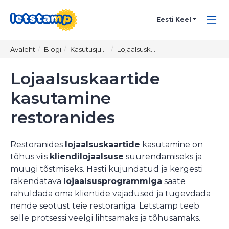
Eesti Keel
Avaleht
Blogı
Kasutusjuhud
Lojaalsuskaartide Kasutamine Restoranides
Lojaalsuskaartide
kasutamine
restoranides
Restoranides
lojaalsuskaartide
kasutamine on
tõhus viis
kliendilojaalsuse
suurendamiseks ja
müügi tõstmiseks
. Hästi kujundatud ja kergesti
rakendatava
lojaalsusprogrammiga
saate
rahuldada oma klientide vajadused ja tugevdada
nende seotust teie restoraniga. Letstamp teeb
selle protsessi veelgi lihtsamaks ja tõhusamaks.