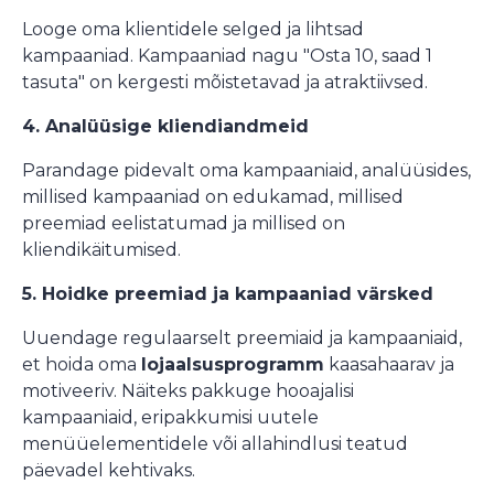
Looge oma klientidele selged ja lihtsad
kampaaniad. Kampaaniad nagu "Osta 10, saad 1
tasuta" on kergesti mõistetavad ja atraktiivsed.
4. Analüüsige kliendiandmeid
Parandage pidevalt oma kampaaniaid, analüüsides,
millised kampaaniad on edukamad, millised
preemiad eelistatumad ja millised on
kliendikäitumised.
5. Hoidke preemiad ja kampaaniad värsked
Uuendage regulaarselt preemiaid ja kampaaniaid,
et hoida oma
lojaalsusprogramm
kaasahaarav ja
motiveeriv. Näiteks pakkuge hooajalisi
kampaaniaid, eripakkumisi uutele
menüüelementidele või allahindlusi teatud
päevadel kehtivaks.