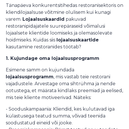
Tänapäeva konkurentsitihedas restoranisektoris on
kliendilojaalsuse võitmine olulisem kui kunagi
varem.
Lojaalsuskaardid
pakuvad
restoranipidajatele suurepäraseid võimalusi
lojaalsete klientide loomiseks ja olemasolevate
hoidmiseks. Kuidas siis
lojaalsuskaartide
kasutamine restoranides töötab?
1. Kujundage oma lojaalsusprogramm
Esimene samm on kujundada
lojaalsusprogramm
, mis vastab teie restorani
vajadustele. Arvestage oma sihtrühma ja nende
ootustega, et määrata kindlaks preemiad ja eelised,
mis teie kliente motiveerivad. Näiteks:
- Sooduskampaania: Kliendid, kes kulutavad iga
külastusega teatud summa, võivad teenida
soodustatud eineid või jooke.