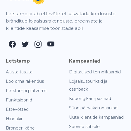
Letstamp aitab ettevõtetel kasvatada kordusoste
bränditud lojaalsusrakenduste, preemiate ja
klientide kaasamise tööriistade abil.
Letstamp
Kampaaniad
Alusta tasuta
Digitaalsed templikaardid
Loo oma rakendus
Lojaalsuspunktid ja
cashback
Letstampi platvorm
Kupongikampaaniad
Funktsioonid
Sünnipäevakampaaniad
Ettevõtted
Uute klientide kampaaniad
Hinnakiri
Soovita sõbrale
Broneeri kõne