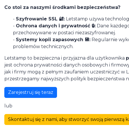
Co stoi za naszymi środkami bezpieczeństwa?
-
Szyfrowanie SSL 🔐:
Letstamp używa technologii
-
Ochrona danych i prywatność 🔒:
Dane każdego 
przechowywane w postaci niezaszyfrowanej.
-
Systemy kopii zapasowych 💾:
Regularnie wyko
problemów technicznych.
Letstamp to bezpieczna i przyjazna dla użytkownika
p
jest ochrona prywatności danych osobowych i firmowy
jak i firmy mogą z pełnym zaufaniem uczestniczyć w 
przestrzegamy najwyższych polityk bezpieczeństwa na
Zarejestruj się teraz
lub
Skontaktuj się z nami, aby stworzyć swoją pierwszą 