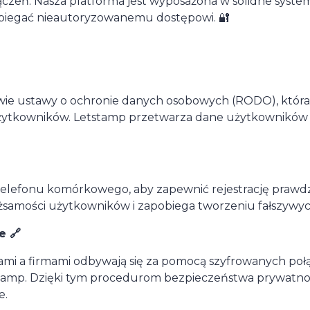
zeń. Nasza platforma jest wyposażona w solidne systemy
pobiegać nieautoryzowanemu dostępowi. 🔐
e ustawy o ochronie danych osobowych (RODO), która o
użytkowników. Letstamp przetwarza dane użytkowników
telefonu komórkowego, aby zapewnić rejestrację prawdz
samości użytkowników i zapobiega tworzeniu fałszywyc
e 🔗
i a firmami odbywają się za pomocą szyfrowanych połą
stamp. Dzięki tym procedurom bezpieczeństwa prywatn
e.