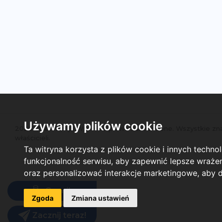
Używamy plików cookie
2026 ©Letstamp. Wszelkie prawa zastrzeżone. Wszystkie zna
właścicieli.
Ta witryna korzysta z plików cookie i innych techno
funkcjonalność serwisu
,
aby zapewnić lepsze wrażeni
oraz personalizować interakcje marketingowe
,
aby d
Cennik
Zgoda
Zmiana ustawień
Zacznij teraz!