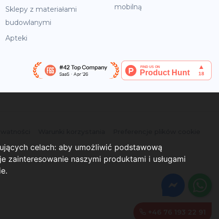
mobilną
Sklepy z materiałami
budowlanymi
Apteki
ywatności
Warunki korzystania
Preferencje plików cookie
pujących celach:
aby umożliwić podstawową
e zainteresowanie naszymi produktami i usługami
ie
.
+46 76 193 22 91