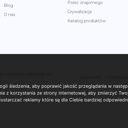
Poleć znajomego
Blog
Grywalizacja
O nas
Katalog produktów
ki towarowe należą do ich
Logowanie
Polityka pr
logii śledzenia, aby poprawić jakość przeglądania w nastę
a z korzystania ze strony internetowej
,
aby zmierzyć Twoj
ostarczać reklamy które są dla Ciebie bardziej odpowiedn