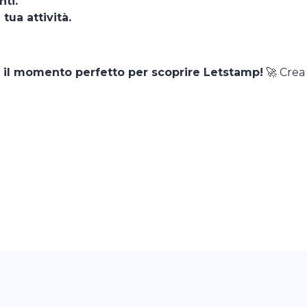
nti.
tua attività.
è il momento perfetto per scoprire Letstamp!
🚀 Crea