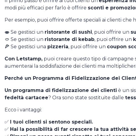
Il primo passo è offrire ai tuoi clienti un'
esperienza in
modi più efficaci per farlo è offrire
sconti e promozion
Per esempio, puoi offrire offerte speciali ai clienti che 
🍣 Se gestisci un
ristorante di sushi
, puoi offrire un
su
🥙 Se gestisci un
ristorante di kebab
, puoi offrire un
k
🍕 Se gestisci una
pizzeria
, puoi offrire un
coupon sco
Con Letstamp,
puoi creare questo tipo di campagne spec
aumenterai la soddisfazione dei clienti ma moltiplicherai 
Perché un Programma di Fidelizzazione dei Client
Un programma di fidelizzazione dei clienti
è un sis
fedeltà cartacee
? Ora sono state sostituite dalle
tess
Ecco i vantaggi:
✅
I tuoi clienti si sentono speciali.
✅
Hai la possibilità di far crescere la tua attività s