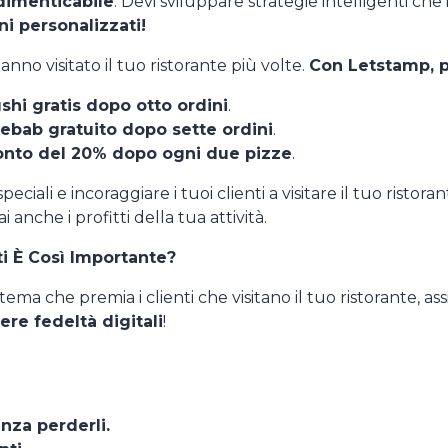
dimenticabile
. Devi sviluppare strategie intelligenti ch
i personalizzati!
hanno visitato il tuo ristorante più volte.
Con Letstamp, p
shi gratis dopo otto ordini
.
ebab gratuito dopo sette ordini
.
nto del 20% dopo ogni due pizze
.
iali e incoraggiare i tuoi clienti a visitare il tuo ristora
anche i profitti della tua attività.
i È Così Importante?
tema che premia i clienti che visitano il tuo ristorante, as
ere fedeltà digitali
!
enza perderli.