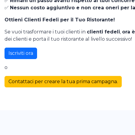
✅
Rimani un passo avanti rispetto ai tuoi concorre
✅
Nessun costo aggiuntivo e non crea oneri per la 
Ottieni Clienti Fedeli per il Tuo Ristorante!
Se vuoi trasformare i tuoi clienti in
clienti fedeli
,
ora 
dei clienti e porta il tuo ristorante al livello successivo!
Iscriviti ora
o
Contattaci per creare la tua prima campagna.