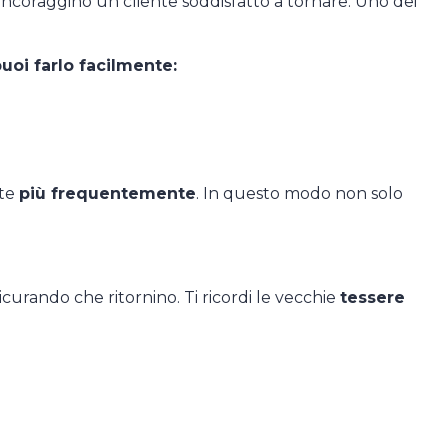
e incoraggino un cliente soddisfatto a tornare. Uno dei
uoi farlo facilmente:
nte
più frequentemente
. In questo modo non solo
sicurando che ritornino. Ti ricordi le vecchie
tessere