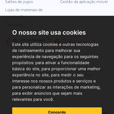
Salões de jogos
Gestão da aplicação móvel
Lojas de materiais de
construção
Farmácias
O nosso site usa cookies
Este site utiliza cookies e outras tecnologias
de rastreamento para melhorar sua
experiência de navegação para os seguintes
propósitos:
para ativar a funcionalidade
básica do site
,
para proporcionar uma melhor
2026 ©Letstamp. Todos os direitos reservados. Todas
experiência no site
,
para medir o seu
as marcas registadas são propriedade dos seus
respetivos proprietários.
interesse nos nossos produtos e serviços e
Iniciar Sessão
Política de Privacidade
para personalizar as interações de marketing
,
Termos de Utilização
Preferências de Cookies
para exibir anúncios que sejam mais
relevantes para você
.
Concordo