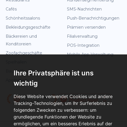
Cafés
SMS-Nachrichten
Schönheitssalons
Push-Benachrichtigungen
Bekleidungsgeschäfte
Prämien versenden
Bäckereien und
Filialverwaltung
Konditoreien
POS-Integration
Zoofachgeschäfte
Mobile App-Verwaltung
Spielhallen
Baustoffhandlungen
Ihre Privatsphäre ist uns
Apotheken
wichtig
Diese Website verwendet Cookies und andere
Tracking-Technologien, um Ihr Surferlebnis zu
folgenden Zwecken zu verbessern:
um
grundlegende Funktionen der Website zu
ermöglichen
,
um ein besseres Erlebnis auf der